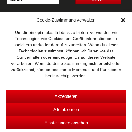
Anschrift
Cookie-Zustimmung verwalten
Wellhausen & Marquardt
Mediengesellschaft bR
Um dir ein optimales Erlebnis zu bieten, verwenden wir
Mundsburger Damm 6
Technologien wie Cookies, um Geräteinformationen zu
22087 Hamburg
speichern und/oder darauf zuzugreifen. Wenn du diesen
Technologien zustimmst, können wir Daten wie das
Kontakt
Surfverhalten oder eindeutige IDs auf dieser Website
Telefon: 0 40 / 42 91 77-0
verarbeiten. Wenn du deine Zustimmung nicht erteilst oder
E-Mail:
post@wm-medien.de
zurückziehst, können bestimmte Merkmale und Funktionen
Web:
www.wm-medien.de
beeinträchtigt werden.
Akzeptieren
Alle ablehnen
Copyright © 2026 TRUCKS & Details
Einstellungen ansehen
Kontakt
|
Datenschutz
|
Impressum