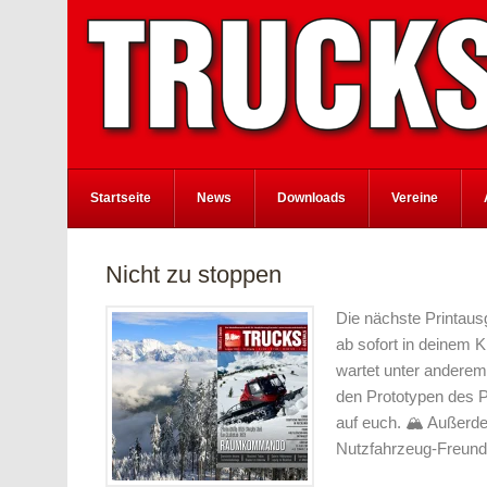
Startseite
News
Downloads
Vereine
Nicht zu stoppen
Die nächste Printau
ab sofort in deinem K
wartet unter anderem 
den Prototypen des P
auf euch. 🏔️ Außerde
Nutzfahrzeug-Freund