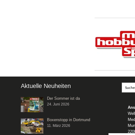
Aktuelle Neuheiten
Der Sommer ist da
24. Juni 2026
Ans
Wel
Med
Boxenstopp in Dortmund
Mun
11. März 2026
220