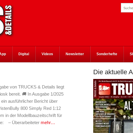
App
Digital
Videos
Newsletter
Sonderhefte
S
Die aktuelle 
sgabe von TRUCKS & Details liegt
iosk bereit. 🚚 In Ausgabe 1/2025
ein ausführlicher Bericht über
istenBully 800 Simply Red 1:12
m in der Modellbauzeitschrift für
e: – Überarbeiteter
mehr…