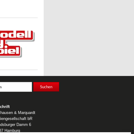
chrift
lhausen & Marquardt
iengesellschaft bR
dsburger Damm 6
87 Hamburg