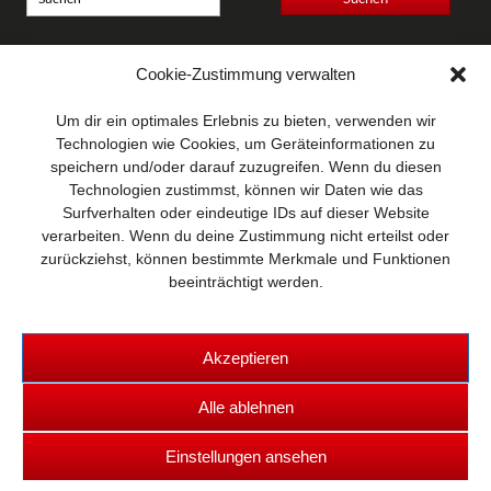
Anschrift
Cookie-Zustimmung verwalten
Wellhausen & Marquardt
Mediengesellschaft bR
Um dir ein optimales Erlebnis zu bieten, verwenden wir
Mundsburger Damm 6
Technologien wie Cookies, um Geräteinformationen zu
22087 Hamburg
speichern und/oder darauf zuzugreifen. Wenn du diesen
Technologien zustimmst, können wir Daten wie das
Kontakt
Surfverhalten oder eindeutige IDs auf dieser Website
Telefon: 0 40 / 42 91 77-0
verarbeiten. Wenn du deine Zustimmung nicht erteilst oder
E-Mail:
post@wm-medien.de
zurückziehst, können bestimmte Merkmale und Funktionen
Web:
www.wm-medien.de
beeinträchtigt werden.
Akzeptieren
Alle ablehnen
Copyright © 2026 TRUCKS & Details
Einstellungen ansehen
Kontakt
|
Datenschutz
|
Impressum