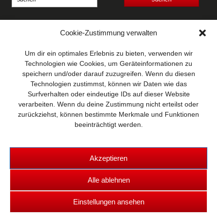
Anschrift
Cookie-Zustimmung verwalten
Wellhausen & Marquardt
Mediengesellschaft bR
Um dir ein optimales Erlebnis zu bieten, verwenden wir
Mundsburger Damm 6
Technologien wie Cookies, um Geräteinformationen zu
22087 Hamburg
speichern und/oder darauf zuzugreifen. Wenn du diesen
Technologien zustimmst, können wir Daten wie das
Kontakt
Surfverhalten oder eindeutige IDs auf dieser Website
Telefon: 0 40 / 42 91 77-0
verarbeiten. Wenn du deine Zustimmung nicht erteilst oder
E-Mail:
post@wm-medien.de
zurückziehst, können bestimmte Merkmale und Funktionen
Web:
www.wm-medien.de
beeinträchtigt werden.
Akzeptieren
Alle ablehnen
Copyright © 2026 TRUCKS & Details
Einstellungen ansehen
Kontakt
|
Datenschutz
|
Impressum