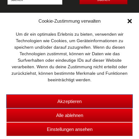
Anschrift
Cookie-Zustimmung verwalten
Wellhausen & Marquardt
Mediengesellschaft bR
Um dir ein optimales Erlebnis zu bieten, verwenden wir
Mundsburger Damm 6
Technologien wie Cookies, um Geräteinformationen zu
22087 Hamburg
speichern und/oder darauf zuzugreifen. Wenn du diesen
Technologien zustimmst, können wir Daten wie das
Kontakt
Surfverhalten oder eindeutige IDs auf dieser Website
Telefon: 0 40 / 42 91 77-0
verarbeiten. Wenn du deine Zustimmung nicht erteilst oder
E-Mail:
post@wm-medien.de
zurückziehst, können bestimmte Merkmale und Funktionen
Web:
www.wm-medien.de
beeinträchtigt werden.
Akzeptieren
Alle ablehnen
Copyright © 2026 TRUCKS & Details
Einstellungen ansehen
Kontakt
|
Datenschutz
|
Impressum