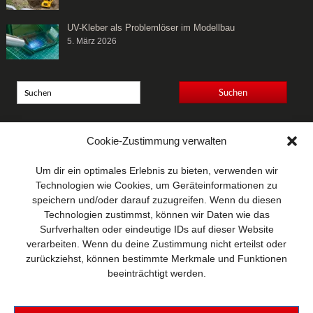
UV-Kleber als Problemlöser im Modellbau
5. März 2026
Anschrift
Cookie-Zustimmung verwalten
Wellhausen & Marquardt
Mediengesellschaft bR
Um dir ein optimales Erlebnis zu bieten, verwenden wir
Mundsburger Damm 6
Technologien wie Cookies, um Geräteinformationen zu
22087 Hamburg
speichern und/oder darauf zuzugreifen. Wenn du diesen
Technologien zustimmst, können wir Daten wie das
Kontakt
Surfverhalten oder eindeutige IDs auf dieser Website
Telefon: 0 40 / 42 91 77-0
verarbeiten. Wenn du deine Zustimmung nicht erteilst oder
E-Mail:
post@wm-medien.de
zurückziehst, können bestimmte Merkmale und Funktionen
Web:
www.wm-medien.de
beeinträchtigt werden.