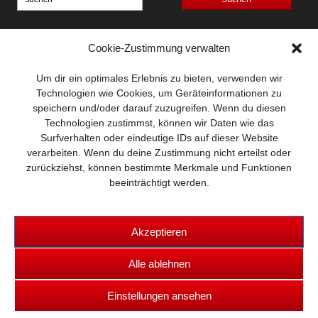
Anschrift
Cookie-Zustimmung verwalten
Wellhausen & Marquardt
Mediengesellschaft bR
Um dir ein optimales Erlebnis zu bieten, verwenden wir
Mundsburger Damm 6
Technologien wie Cookies, um Geräteinformationen zu
22087 Hamburg
speichern und/oder darauf zuzugreifen. Wenn du diesen
Technologien zustimmst, können wir Daten wie das
Kontakt
Surfverhalten oder eindeutige IDs auf dieser Website
Telefon: 0 40 / 42 91 77-0
verarbeiten. Wenn du deine Zustimmung nicht erteilst oder
E-Mail:
post@wm-medien.de
zurückziehst, können bestimmte Merkmale und Funktionen
Web:
www.wm-medien.de
beeinträchtigt werden.
Akzeptieren
Alle ablehnen
Copyright © 2026 TRUCKS & Details
Einstellungen ansehen
Kontakt
|
Datenschutz
|
Impressum