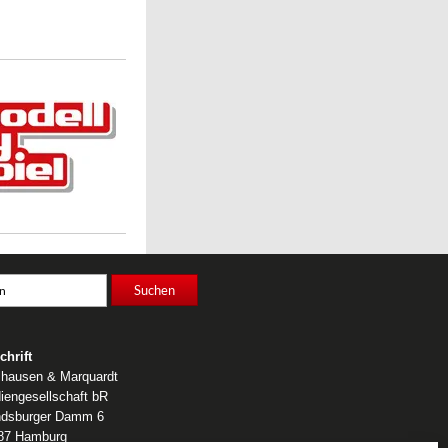
chrift
lhausen & Marquardt
iengesellschaft bR
dsburger Damm 6
87 Hamburg