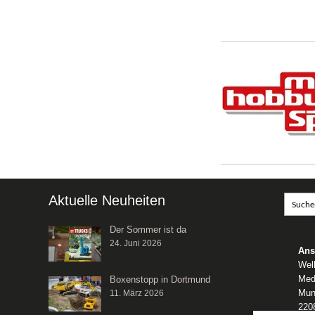
Aktuelle Neuheiten
Der Sommer ist da
24. Juni 2026
Ans
Wel
Med
Boxenstopp in Dortmund
Mun
11. März 2026
220