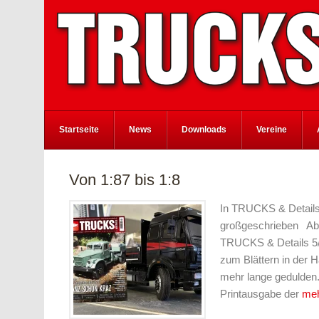
Startseite
News
Downloads
Vereine
Von 1:87 bis 1:8
In TRUCKS & Details 
großgeschrieben Ab so
TRUCKS & Details 5/
zum Blättern in der H
mehr lange gedulden. 
Printausgabe der
me