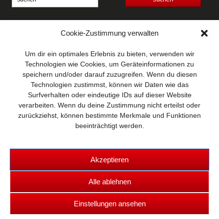
Anschrift
Cookie-Zustimmung verwalten
Wellhausen & Marquardt
Mediengesellschaft bR
Um dir ein optimales Erlebnis zu bieten, verwenden wir
Mundsburger Damm 6
Technologien wie Cookies, um Geräteinformationen zu
22087 Hamburg
speichern und/oder darauf zuzugreifen. Wenn du diesen
Technologien zustimmst, können wir Daten wie das
Kontakt
Surfverhalten oder eindeutige IDs auf dieser Website
Telefon: 0 40 / 42 91 77-0
verarbeiten. Wenn du deine Zustimmung nicht erteilst oder
E-Mail:
post@wm-medien.de
zurückziehst, können bestimmte Merkmale und Funktionen
Web:
www.wm-medien.de
beeinträchtigt werden.
Akzeptieren
Alle ablehnen
Copyright © 2026 TRUCKS & Details
Einstellungen ansehen
Kontakt
|
Datenschutz
|
Impressum