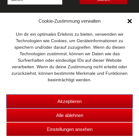
Anschrift
Cookie-Zustimmung verwalten
Wellhausen & Marquardt
Mediengesellschaft bR
Um dir ein optimales Erlebnis zu bieten, verwenden wir
Mundsburger Damm 6
Technologien wie Cookies, um Geräteinformationen zu
22087 Hamburg
speichern und/oder darauf zuzugreifen. Wenn du diesen
Technologien zustimmst, können wir Daten wie das
Kontakt
Surfverhalten oder eindeutige IDs auf dieser Website
Telefon: 0 40 / 42 91 77-0
verarbeiten. Wenn du deine Zustimmung nicht erteilst oder
E-Mail:
post@wm-medien.de
zurückziehst, können bestimmte Merkmale und Funktionen
Web:
www.wm-medien.de
beeinträchtigt werden.
Akzeptieren
Alle ablehnen
Copyright © 2026 TRUCKS & Details
Einstellungen ansehen
Kontakt
|
Datenschutz
|
Impressum