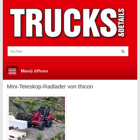
Menü öffnen
Mini-Teleskop-Radlader von thicon