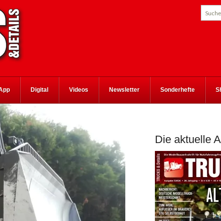
App
Digital
Videos
Newsletter
Sonderhefte
S
Die aktuelle 