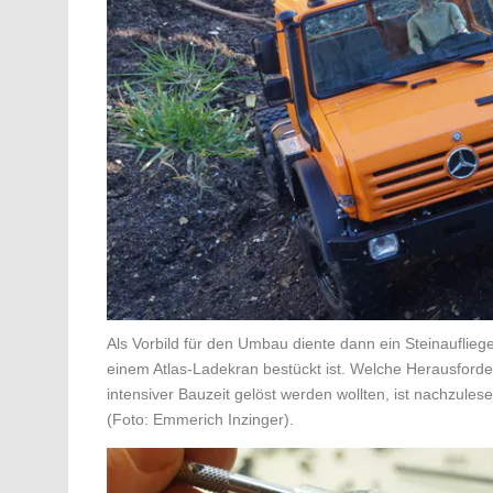
Als Vorbild für den Umbau diente dann ein Steinauflieg
einem Atlas-Ladekran bestückt ist. Welche Herausford
intensiver Bauzeit gelöst werden wollten, ist nachzule
(Foto: Emmerich Inzinger).