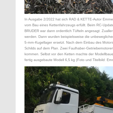
In Ausgabe 2/2022 hat sich RAD & KETTE-Autor Emmer
vom Bau eines Kettenfahrzeugs erfüllt. Beim RC-Updat
BRUDER war dann ordentlich Tüfteln angesagt. Zualler
werden. Dann wurden beispielsweise die unbeweglichen
5-mm-Kugellager ersetzt. Nach dem Einbau des Motors
Schilds auf dem Plan. Zwei Faulhaber-Getriebemotoren 
kommen. Selbst vor den Ketten machte der Modellbauer
fertig ausgebaute Modell 6,5 kg (Foto und Titelbild: Em