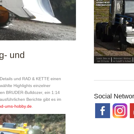
ug- und
 Details und RAD & KETTE einen
ählte Highlights einzelner
nen BRUDER-Bulldozer, ein 1:14
Social Netwo
usführlichen Berichte gibt es im
nd-ums-hobby.de
.