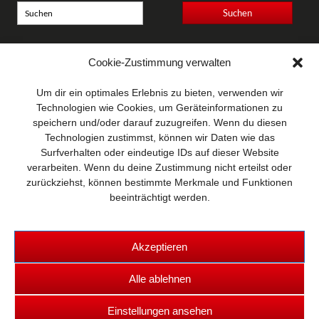
Anschrift
Cookie-Zustimmung verwalten
Wellhausen & Marquardt
Mediengesellschaft bR
Um dir ein optimales Erlebnis zu bieten, verwenden wir
Mundsburger Damm 6
Technologien wie Cookies, um Geräteinformationen zu
22087 Hamburg
speichern und/oder darauf zuzugreifen. Wenn du diesen
Technologien zustimmst, können wir Daten wie das
Kontakt
Surfverhalten oder eindeutige IDs auf dieser Website
Telefon: 0 40 / 42 91 77-0
verarbeiten. Wenn du deine Zustimmung nicht erteilst oder
E-Mail:
post@wm-medien.de
zurückziehst, können bestimmte Merkmale und Funktionen
Web:
www.wm-medien.de
beeinträchtigt werden.
Akzeptieren
Alle ablehnen
Copyright © 2026 TRUCKS & Details
Einstellungen ansehen