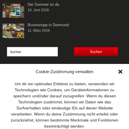
Der Sommer ist da
24. Juni 2026
Boxenstopp in Dortmund
11. März 2026
Anschrift
Cookie-Zustimmung verwalten
Wellhausen & Marquardt
Mediengesellschaft bR
Um dir ein optimales Erlebnis zu bieten, verwenden wir
Mundsburger Damm 6
Technologien wie Cookies, um Geräteinformationen zu
22087 Hamburg
speichern und/oder darauf zuzugreifen. Wenn du diesen
Technologien zustimmst, können wir Daten wie das
Kontakt
Surfverhalten oder eindeutige IDs auf dieser Website
Telefon: 0 40 / 42 91 77-0
verarbeiten. Wenn du deine Zustimmung nicht erteilst oder
E-Mail:
post@wm-medien.de
zurückziehst, können bestimmte Merkmale und Funktionen
Web:
www.wm-medien.de
beeinträchtigt werden.