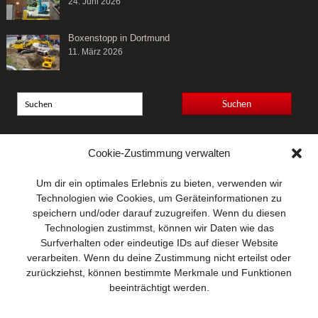
24. Juni 2026
Boxenstopp in Dortmund
11. März 2026
Anschrift
Cookie-Zustimmung verwalten
Wellhausen & Marquardt
Mediengesellschaft bR
Um dir ein optimales Erlebnis zu bieten, verwenden wir
Mundsburger Damm 6
Technologien wie Cookies, um Geräteinformationen zu
22087 Hamburg
speichern und/oder darauf zuzugreifen. Wenn du diesen
Technologien zustimmst, können wir Daten wie das
Kontakt
Surfverhalten oder eindeutige IDs auf dieser Website
Telefon: 0 40 / 42 91 77-0
verarbeiten. Wenn du deine Zustimmung nicht erteilst oder
E-Mail:
post@wm-medien.de
zurückziehst, können bestimmte Merkmale und Funktionen
Web:
www.wm-medien.de
beeinträchtigt werden.