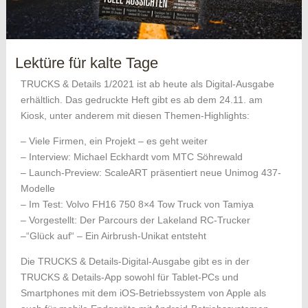
Lektüre für kalte Tage
TRUCKS & Details 1/2021 ist ab heute als Digital-Ausgabe
erhältlich. Das gedruckte Heft gibt es ab dem 24.11. am
Kiosk, unter anderem mit diesen Themen-Highlights:
– Viele Firmen, ein Projekt – es geht weiter
– Interview: Michael Eckhardt vom MTC Söhrewald
– Launch-Preview: ScaleART präsentiert neue Unimog 437-
Modelle
– Im Test: Volvo FH16 750 8×4 Tow Truck von Tamiya
– Vorgestellt: Der Parcours der Lakeland RC-Trucker
–“Glück auf“ – Ein Airbrush-Unikat entsteht
Die TRUCKS & Details-Digital-Ausgabe gibt es in der
TRUCKS & Details-App sowohl für Tablet-PCs und
Smartphones mit dem iOS-Betriebssystem von Apple als