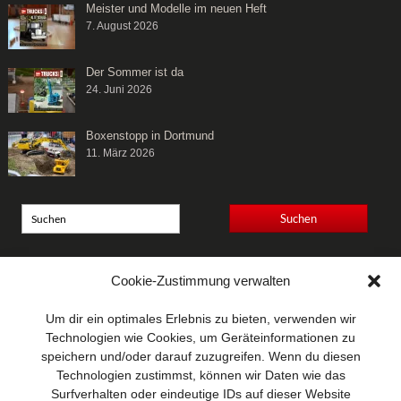
Meister und Modelle im neuen Heft
7. August 2026
Der Sommer ist da
24. Juni 2026
Boxenstopp in Dortmund
11. März 2026
Anschrift
Cookie-Zustimmung verwalten
Wellhausen & Marquardt
Mediengesellschaft bR
Um dir ein optimales Erlebnis zu bieten, verwenden wir
Mundsburger Damm 6
Technologien wie Cookies, um Geräteinformationen zu
22087 Hamburg
speichern und/oder darauf zuzugreifen. Wenn du diesen
Technologien zustimmst, können wir Daten wie das
Kontakt
Surfverhalten oder eindeutige IDs auf dieser Website
Telefon: 0 40 / 42 91 77-0