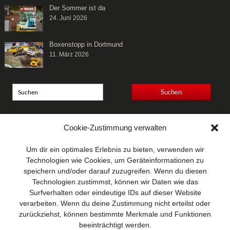
Der Sommer ist da
24. Juni 2026
Boxenstopp in Dortmund
11. März 2026
Anschrift
Cookie-Zustimmung verwalten
Wellhausen & Marquardt
Mediengesellschaft bR
Um dir ein optimales Erlebnis zu bieten, verwenden wir
Mundsburger Damm 6
Technologien wie Cookies, um Geräteinformationen zu
22087 Hamburg
speichern und/oder darauf zuzugreifen. Wenn du diesen
Technologien zustimmst, können wir Daten wie das
Kontakt
Surfverhalten oder eindeutige IDs auf dieser Website
Telefon: 0 40 / 42 91 77-0
verarbeiten. Wenn du deine Zustimmung nicht erteilst oder
E-Mail:
post@wm-medien.de
zurückziehst, können bestimmte Merkmale und Funktionen
Web:
www.wm-medien.de
beeinträchtigt werden.