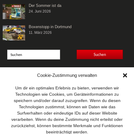
Der Sommer ist da
24. Juni 2026
Boxenstopp in Dortmund
11. März 2026
Anschrift
Cookie-Zustimmung verwalten
Wellhausen & Marquardt
Mediengesellschaft bR
Um dir ein optimales Erlebnis zu bieten, verwenden wir
Mundsburger Damm 6
Technologien wie Cookies, um Geräteinformationen zu
22087 Hamburg
speichern und/oder darauf zuzugreifen. Wenn du diesen
Technologien zustimmst, können wir Daten wie das
Kontakt
Surfverhalten oder eindeutige IDs auf dieser Website
Telefon: 0 40 / 42 91 77-0
verarbeiten. Wenn du deine Zustimmung nicht erteilst oder
E-Mail:
post@wm-medien.de
zurückziehst, können bestimmte Merkmale und Funktionen
Web:
www.wm-medien.de
beeinträchtigt werden.